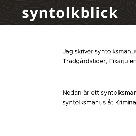
syntolkblick
Jag skriver syntolksmanus 
Trädgårdstider, Fixarjul
Nedan är ett syntolksman
syntolksmanus åt Krimin