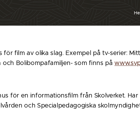
H
för film av olika slag. Exempel på tv-serier: Mit
en och Bolibompafamiljen- som finns på
www.svpl
us för en informationsfilm från Skolverket.
Har 
alvården och Specialpedagogiska skolmyndighe